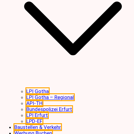
LPI Gotha
LPI Gotha – Regional
API-TH
Bundespolizei Erfurt
LPI Erfurt
LPD-EF
Baustellen & Verkehr
Werbung Buchen