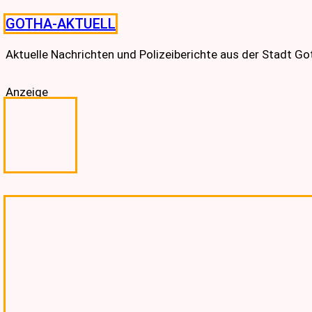
Skip
GOTHA-AKTUELL
to
content
Aktuelle Nachrichten und Polizeiberichte aus der Stadt G
Anzeige