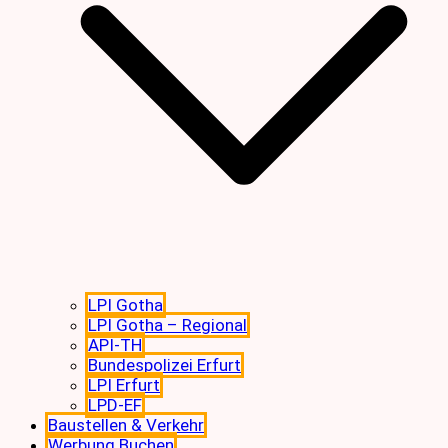
LPI Gotha
LPI Gotha – Regional
API-TH
Bundespolizei Erfurt
LPI Erfurt
LPD-EF
Baustellen & Verkehr
Werbung Buchen