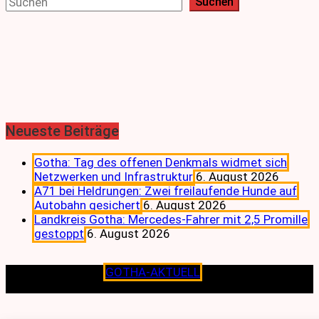
Suchen
Neueste Beiträge
Gotha: Tag des offenen Denkmals widmet sich
Netzwerken und Infrastruktur
6. August 2026
A71 bei Heldrungen: Zwei freilaufende Hunde auf
Autobahn gesichert
6. August 2026
Landkreis Gotha: Mercedes-Fahrer mit 2,5 Promille
gestoppt
6. August 2026
Copyright © 2026
GOTHA-AKTUELL
.|Seit jeher dem
Lokalen verpflichtet.