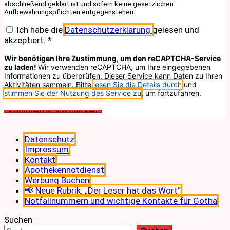
abschließend geklärt ist und sofern keine gesetzlichen
Aufbewahrungspflichten entgegenstehen.
Ich habe die
Datenschutzerklärung
gelesen und
akzeptiert.
*
Wir benötigen Ihre Zustimmung, um den reCAPTCHA-Service
zu laden!
Wir verwenden reCAPTCHA, um Ihre eingegebenen
Informationen zu überprüfen. Dieser Service kann Daten zu Ihren
Aktivitäten sammeln. Bitte
lesen Sie die Details durch
und
stimmen Sie der Nutzung des Service zu
, um fortzufahren.
Datenschutz
Impressum
Kontakt
Apothekennotdienst
Werbung Buchen
📢 Neue Rubrik: „Der Leser hat das Wort“
Notfallnummern und wichtige Kontakte für Gotha
Suchen