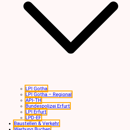
LPI Gotha
LPI Gotha – Regional
API-TH
Bundespolizei Erfurt
LPI Erfurt
LPD-EF
Baustellen & Verkehr
Werbung Buchen