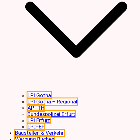
LPI Gotha
LPI Gotha – Regional
API-TH
Bundespolizei Erfurt
LPI Erfurt
LPD-EF
Baustellen & Verkehr
Werbung Buchen