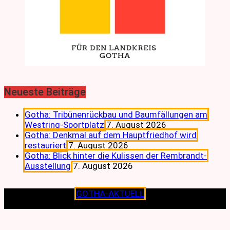
Neueste Beiträge
Gotha: Tribünenrückbau und Baumfällungen am
Westring-Sportplatz
7. August 2026
Gotha: Denkmal auf dem Hauptfriedhof wird
restauriert
7. August 2026
Gotha: Blick hinter die Kulissen der Rembrandt-
Ausstellung
7. August 2026
Copyright © 2026
GOTHA-AKTUELL
.|Seit jeher dem
Lokalen verpflichtet.