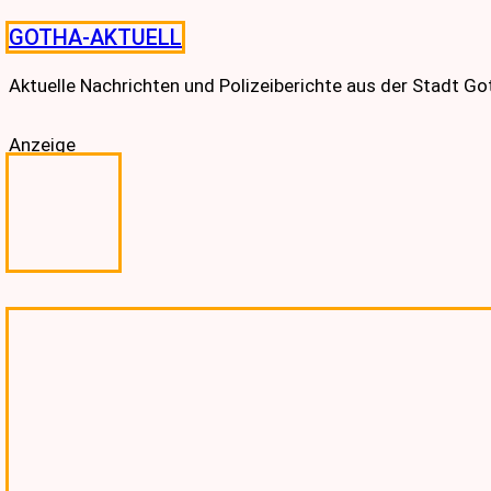
Skip
GOTHA-AKTUELL
to
content
Aktuelle Nachrichten und Polizeiberichte aus der Stadt G
Anzeige