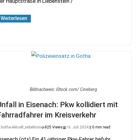
er Hauptstraße in Liebenstein /
Weiterlesen
Bildnachweis: iStock.com/ Cineberg
Unfall in Eisenach: Pkw kollidiert mit
Fahrradfahrer im Kreisverkehr
Gotha-Aktuell_redaktion
825 Views
16. Juli 2024
0 min read
isenach (ots) Ein 41-jähriger Pkw-Fahrer befuhr