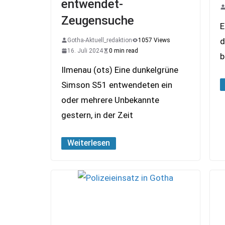
entwendet-
Zeugensuche
E
d
Gotha-Aktuell_redaktion
1057 Views
16. Juli 2024
0 min read
b
Ilmenau (ots) Eine dunkelgrüne
Simson S51 entwendeten ein
oder mehrere Unbekannte
gestern, in der Zeit
Weiterlesen