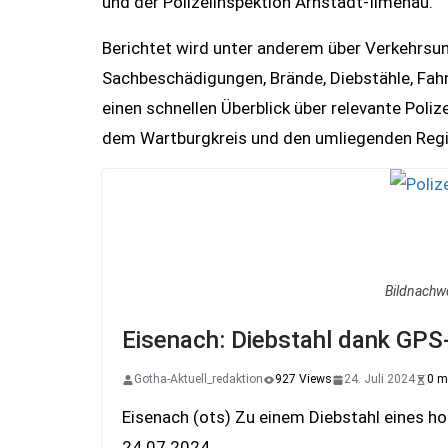
und der Polizeiinspektion Arnstadt-Ilmenau.
Berichtet wird unter anderem über Verkehrsunfä
Sachbeschädigungen, Brände, Diebstähle, Fahn
einen schnellen Überblick über relevante Poliz
dem Wartburgkreis und den umliegenden Reg
Bildnachw
Eisenach: Diebstahl dank GPS-
Gotha-Aktuell_redaktion
927 Views
24. Juli 2024
0 m
Eisenach (ots) Zu einem Diebstahl eines h
24.07.2024