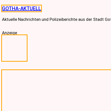
Skip
GOTHA-AKTUELL
to
content
Aktuelle Nachrichten und Polizeiberichte aus der Stadt G
Anzeige