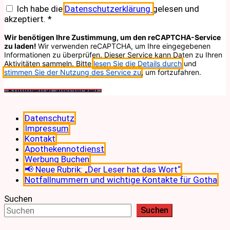
Ich habe die
Datenschutzerklärung
gelesen und
akzeptiert.
*
Wir benötigen Ihre Zustimmung, um den reCAPTCHA-Service
zu laden!
Wir verwenden reCAPTCHA, um Ihre eingegebenen
Informationen zu überprüfen. Dieser Service kann Daten zu Ihren
Aktivitäten sammeln. Bitte
lesen Sie die Details durch
und
stimmen Sie der Nutzung des Service zu
, um fortzufahren.
Datenschutz
Impressum
Kontakt
Apothekennotdienst
Werbung Buchen
📢 Neue Rubrik: „Der Leser hat das Wort“
Notfallnummern und wichtige Kontakte für Gotha
Suchen
Suchen