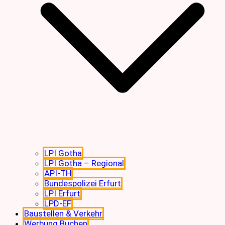
LPI Gotha
LPI Gotha – Regional
API-TH
Bundespolizei Erfurt
LPI Erfurt
LPD-EF
Baustellen & Verkehr
Werbung Buchen