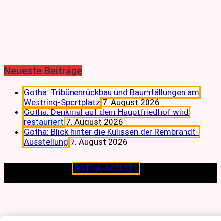
Neueste Beiträge
Gotha: Tribünenrückbau und Baumfällungen am
Westring-Sportplatz
7. August 2026
Gotha: Denkmal auf dem Hauptfriedhof wird
restauriert
7. August 2026
Gotha: Blick hinter die Kulissen der Rembrandt-
Ausstellung
7. August 2026
Copyright © 2026
GOTHA-AKTUELL
.|Seit jeher dem
Lokalen verpflichtet.