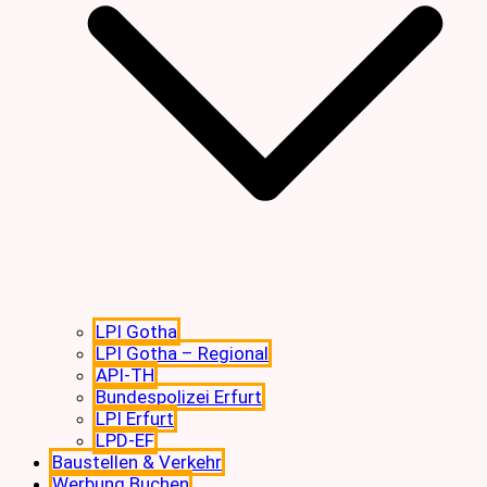
LPI Gotha
LPI Gotha – Regional
API-TH
Bundespolizei Erfurt
LPI Erfurt
LPD-EF
Baustellen & Verkehr
Werbung Buchen