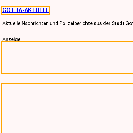
Skip
GOTHA-AKTUELL
to
content
Aktuelle Nachrichten und Polizeiberichte aus der Stadt G
Anzeige