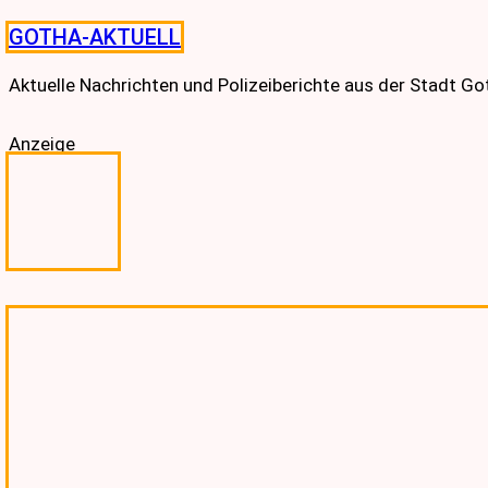
Skip
GOTHA-AKTUELL
to
content
Aktuelle Nachrichten und Polizeiberichte aus der Stadt G
Anzeige