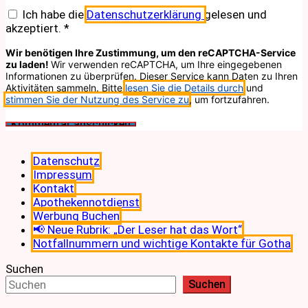
Ich habe die
Datenschutzerklärung
gelesen und
akzeptiert.
*
Wir benötigen Ihre Zustimmung, um den reCAPTCHA-Service
zu laden!
Wir verwenden reCAPTCHA, um Ihre eingegebenen
Informationen zu überprüfen. Dieser Service kann Daten zu Ihren
Aktivitäten sammeln. Bitte
lesen Sie die Details durch
und
stimmen Sie der Nutzung des Service zu
, um fortzufahren.
Datenschutz
Impressum
Kontakt
Apothekennotdienst
Werbung Buchen
📢 Neue Rubrik: „Der Leser hat das Wort“
Notfallnummern und wichtige Kontakte für Gotha
Suchen
Suchen