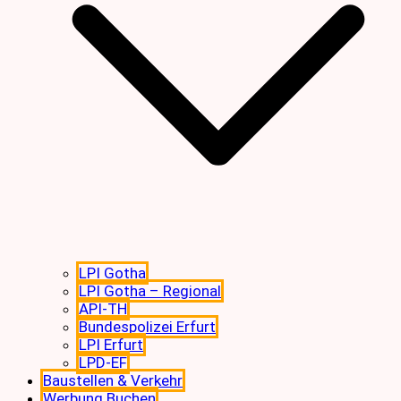
LPI Gotha
LPI Gotha – Regional
API-TH
Bundespolizei Erfurt
LPI Erfurt
LPD-EF
Baustellen & Verkehr
Werbung Buchen