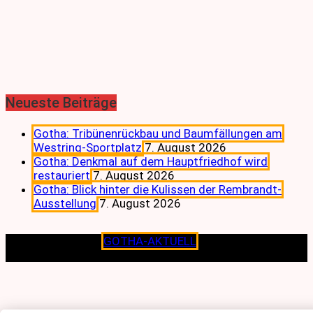
Neueste Beiträge
Gotha: Tribünenrückbau und Baumfällungen am
Westring-Sportplatz
7. August 2026
Gotha: Denkmal auf dem Hauptfriedhof wird
restauriert
7. August 2026
Gotha: Blick hinter die Kulissen der Rembrandt-
Ausstellung
7. August 2026
Copyright © 2026
GOTHA-AKTUELL
.|Seit jeher dem
Lokalen verpflichtet.