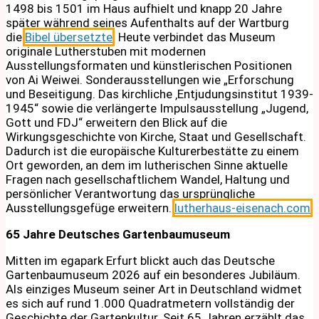
1498 bis 1501 im Haus aufhielt und knapp 20 Jahre
später während seines Aufenthalts auf der Wartburg
die
Bibel übersetzte
. Heute verbindet das Museum
originale Lutherstuben mit modernen
Ausstellungsformaten und künstlerischen Positionen
von Ai Weiwei. Sonderausstellungen wie „Erforschung
und Beseitigung. Das kirchliche ‚Entjudungsinstitut 1939-
1945“ sowie die verlängerte Impulsausstellung „Jugend,
Gott und FDJ“ erweitern den Blick auf die
Wirkungsgeschichte von Kirche, Staat und Gesellschaft.
Dadurch ist die europäische Kulturerbestätte zu einem
Ort geworden, an dem im lutherischen Sinne aktuelle
Fragen nach gesellschaftlichem Wandel, Haltung und
persönlicher Verantwortung das ursprüngliche
Ausstellungsgefüge erweitern.
lutherhaus-eisenach.com
65 Jahre Deutsches Gartenbaumuseum
Mitten im egapark Erfurt blickt auch das Deutsche
Gartenbaumuseum 2026 auf ein besonderes Jubiläum.
Als einziges Museum seiner Art in Deutschland widmet
es sich auf rund 1.000 Quadratmetern vollständig der
Geschichte der Gartenkultur. Seit 65 Jahren erzählt das