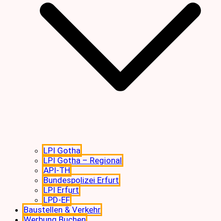
LPI Gotha
LPI Gotha – Regional
API-TH
Bundespolizei Erfurt
LPI Erfurt
LPD-EF
Baustellen & Verkehr
Werbung Buchen