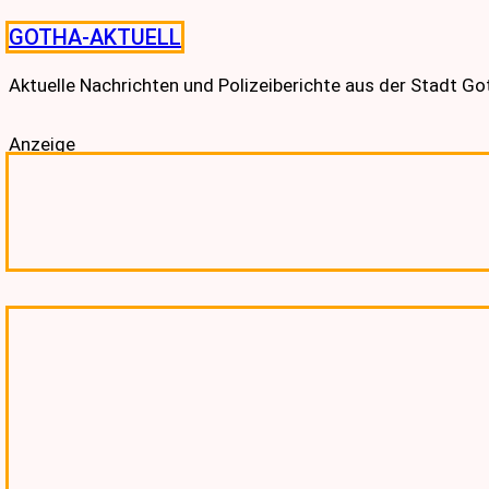
Skip
GOTHA-AKTUELL
to
content
Aktuelle Nachrichten und Polizeiberichte aus der Stadt G
Anzeige