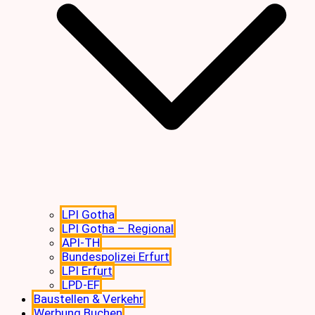
LPI Gotha
LPI Gotha – Regional
API-TH
Bundespolizei Erfurt
LPI Erfurt
LPD-EF
Baustellen & Verkehr
Werbung Buchen