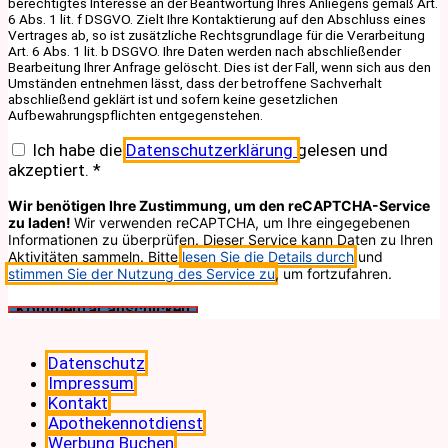
berechtigtes Interesse an der Beantwortung Ihres Anliegens gemäß Art.
6 Abs. 1 lit. f DSGVO. Zielt Ihre Kontaktierung auf den Abschluss eines
Vertrages ab, so ist zusätzliche Rechtsgrundlage für die Verarbeitung
Art. 6 Abs. 1 lit. b DSGVO. Ihre Daten werden nach abschließender
Bearbeitung Ihrer Anfrage gelöscht. Dies ist der Fall, wenn sich aus den
Umständen entnehmen lässt, dass der betroffene Sachverhalt
abschließend geklärt ist und sofern keine gesetzlichen
Aufbewahrungspflichten entgegenstehen.
Ich habe die
Datenschutzerklärung
gelesen und
akzeptiert.
*
Wir benötigen Ihre Zustimmung, um den reCAPTCHA-Service
zu laden!
Wir verwenden reCAPTCHA, um Ihre eingegebenen
Informationen zu überprüfen. Dieser Service kann Daten zu Ihren
Aktivitäten sammeln. Bitte
lesen Sie die Details durch
und
stimmen Sie der Nutzung des Service zu
, um fortzufahren.
Datenschutz
Impressum
Kontakt
Apothekennotdienst
Werbung Buchen