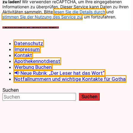
zu laden!
Wir verwenden reCAPTCHA, um Ihre eingegebenen
Informationen zu überprüfen. Dieser Service kann Daten zu Ihren
Aktivitäten sammeln. Bitte
lesen Sie die Details durch
und
stimmen Sie der Nutzung des Service zu
, um fortzufahren.
Datenschutz
Impressum
Kontakt
Apothekennotdienst
Werbung Buchen
📢 Neue Rubrik: „Der Leser hat das Wort“
Notfallnummern und wichtige Kontakte für Gotha
Suchen
Suchen