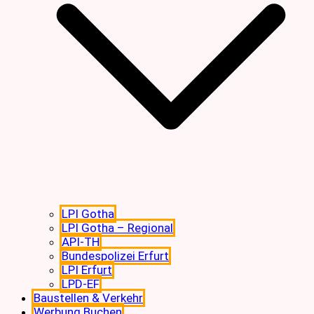
LPI Gotha
LPI Gotha – Regional
API-TH
Bundespolizei Erfurt
LPI Erfurt
LPD-EF
Baustellen & Verkehr
Werbung Buchen