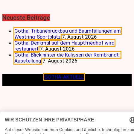
Neueste Beiträge
Gotha: Tribünenrückbau und Baumfällungen am
Westring-Sportplatz
7. August 2026
Gotha: Denkmal auf dem Hauptfriedhof wird
restauriert
7. August 2026
Gotha: Blick hinter die Kulissen der Rembrandt-
Ausstellung
7. August 2026
Copyright © 2026
GOTHA-AKTUELL
.|Seit jeher dem
Lokalen verpflichtet.