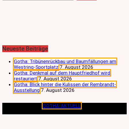
Neueste Beiträge
Gotha: Tribünenrückbau und Baumfällungen am
Westring-Sportplatz
7. August 2026
Gotha: Denkmal auf dem Hauptfriedhof wird
restauriert
7. August 2026
Gotha: Blick hinter die Kulissen der Rembrandt-
Ausstellung
7. August 2026
Copyright © 2026
GOTHA-AKTUELL
.|Seit jeher dem
Lokalen verpflichtet.