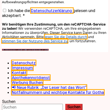
Aufbewahrungspflichten entgegenstehen.
Ich habe die
Datenschutzerklärung
gelesen und
akzeptiert.
*
Wir benötigen Ihre Zustimmung, um den reCAPTCHA-Service
zu laden!
Wir verwenden reCAPTCHA, um Ihre eingegebenen
Informationen zu überprüfen. Dieser Service kann Daten zu Ihren
Aktivitäten sammeln. Bitte
lesen Sie die Details durch
und
stimmen Sie der Nutzung des Service zu
, um fortzufahren.
Datenschutz
Impressum
Kontakt
Apothekennotdienst
Werbung Buchen
📢 Neue Rubrik: „Der Leser hat das Wort“
Notfallnummern und wichtige Kontakte für Gotha
Suchen
Suchen