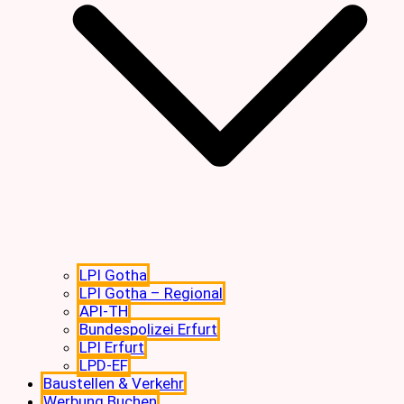
LPI Gotha
LPI Gotha – Regional
API-TH
Bundespolizei Erfurt
LPI Erfurt
LPD-EF
Baustellen & Verkehr
Werbung Buchen