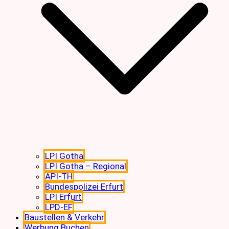
LPI Gotha
LPI Gotha – Regional
API-TH
Bundespolizei Erfurt
LPI Erfurt
LPD-EF
Baustellen & Verkehr
Werbung Buchen