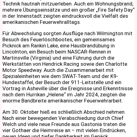
Technik hautnah mitzuerleben. Auch ein Wohnungsbrand,
mehrere Übungseinsätze und ein großer „Fire Safety Day“
in der Innenstadt zeigten eindrucksvoll die Vielfalt des
amerikanischen Feuerwehralltags.
Für Abwechslung sorgten Ausflüge nach Wilmington mit
Besuch des Feuerlöschbootes, ein gemeinsames
Picknick am Rankin Lake, eine Hausbrandübung in
Lincolnton, ein Besuch beim NASCAR-Rennen in
Martinsville (Virginia) und eine Führung durch die
Werkstätten von Hendrick Racing sowie den Charlotte
Motor Speedway. Auch die Zusammenarbeit mit
Spezialeinheiten wie dem SWAT-Team und der K9-
Hundestaffel, der Besuch der 911-Leitstelle und ein
Vortrag in Asheville über die Ereignisse und Erkenntnisse
nach dem Hurrikan „Helene“ im Jahr 2024, zeigten die
enorme Bandbreite amerikanischer Feuerwehrarbeit.
Am 30. Oktober hieß es schließlich Abschied nehmen.
Nach einer bewegenden Verabschiedung durch Chief
Welch und viele neue Freunde aus Gastonia traten die
vier Gothaer die Heimreise an – mit vielen Eindrücken,
neuen Ideen und tiefer Dankbarkeit im Gepäck.