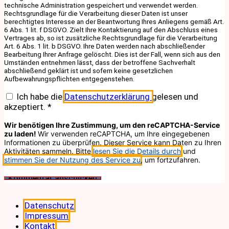
technische Administration gespeichert und verwendet werden.
Rechtsgrundlage für die Verarbeitung dieser Daten ist unser
berechtigtes Interesse an der Beantwortung Ihres Anliegens gemäß Art.
6 Abs. 1 lit. f DSGVO. Zielt Ihre Kontaktierung auf den Abschluss eines
Vertrages ab, so ist zusätzliche Rechtsgrundlage für die Verarbeitung
Art. 6 Abs. 1 lit. b DSGVO. Ihre Daten werden nach abschließender
Bearbeitung Ihrer Anfrage gelöscht. Dies ist der Fall, wenn sich aus den
Umständen entnehmen lässt, dass der betroffene Sachverhalt
abschließend geklärt ist und sofern keine gesetzlichen
Aufbewahrungspflichten entgegenstehen.
Ich habe die
Datenschutzerklärung
gelesen und
akzeptiert.
*
Wir benötigen Ihre Zustimmung, um den reCAPTCHA-Service
zu laden!
Wir verwenden reCAPTCHA, um Ihre eingegebenen
Informationen zu überprüfen. Dieser Service kann Daten zu Ihren
Aktivitäten sammeln. Bitte
lesen Sie die Details durch
und
stimmen Sie der Nutzung des Service zu
, um fortzufahren.
Datenschutz
Impressum
Kontakt