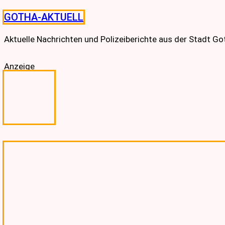
Skip
GOTHA-AKTUELL
to
content
Aktuelle Nachrichten und Polizeiberichte aus der Stadt G
Anzeige