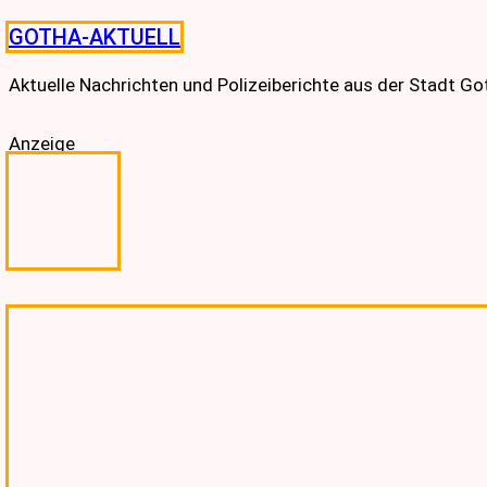
Skip
GOTHA-AKTUELL
to
content
Aktuelle Nachrichten und Polizeiberichte aus der Stadt G
Anzeige