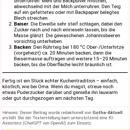
unterrühren. Mehl und Backpulver mischen,
abwechselnd mit der Milch unterrühren. Den Teig
auf ein gefettetes oder mit Backpapier belegtes
Blech streichen.
Baiser
: Die Eiweiße sehr steif schlagen, dabei den
Zucker nach und nach einrieseln lassen, bis die
Masse glänzt. Die gewaschenen Johannisbeeren
vorsichtig unterheben.
Backen
: Den Rührteig bei 180 °C Ober-/Unterhitze
(vorgeheizt) ca. 20 Minuten backen, dann die
Baisermasse auftragen und weitere 15–20 Minuten
backen, bis die Oberfläche leicht bräunlich ist.
Fertig ist ein Stück echter Kuchentradition – einfach,
köstlich, wie bei Oma. Wenn du magst, streue noch
etwas Puderzucker darüber und genieße ihn lauwarm
oder gut durchgezogen am nächsten Tag.
Hinweis: Dieser Beitrag wurde redaktionell von
Gotha-Aktuell
erstellt. Bei der Texterstellung kam unterstützend eine KI-
Assistenz (
ChatGPT von OpenAI
) zum Einsatz.