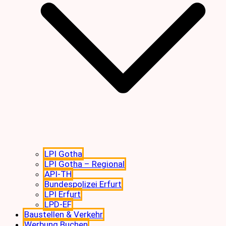
LPI Gotha
LPI Gotha – Regional
API-TH
Bundespolizei Erfurt
LPI Erfurt
LPD-EF
Baustellen & Verkehr
Werbung Buchen