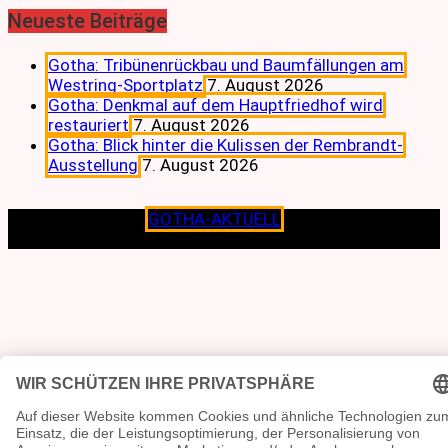
Neueste Beiträge
Gotha: Tribünenrückbau und Baumfällungen am
Westring-Sportplatz
7. August 2026
Gotha: Denkmal auf dem Hauptfriedhof wird
restauriert
7. August 2026
Gotha: Blick hinter die Kulissen der Rembrandt-
Ausstellung
7. August 2026
Copyright © 2026
GOTHA-AKTUELL
.|Seit jeher dem
Lokalen verpflichtet.