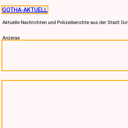
Skip
GOTHA-AKTUELL
to
content
Aktuelle Nachrichten und Polizeiberichte aus der Stadt G
Anzeige