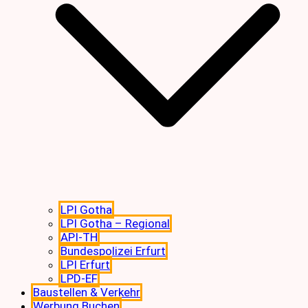
LPI Gotha
LPI Gotha – Regional
API-TH
Bundespolizei Erfurt
LPI Erfurt
LPD-EF
Baustellen & Verkehr
Werbung Buchen