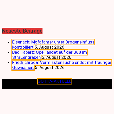
Neueste Beiträge
Eisenach: Mofafahrer unter Drogeneinfluss
kontrolliert
5. August 2026
Bad Tabarz: Opel landet auf der B88 im
Straßengraben
5. August 2026
Friedrichroda: Vermisstensuche endet mit trauriger
Gewissheit
5. August 2026
Copyright © 2026
GOTHA-AKTUELL
.|Seit jeher dem
Lokalen verpflichtet.