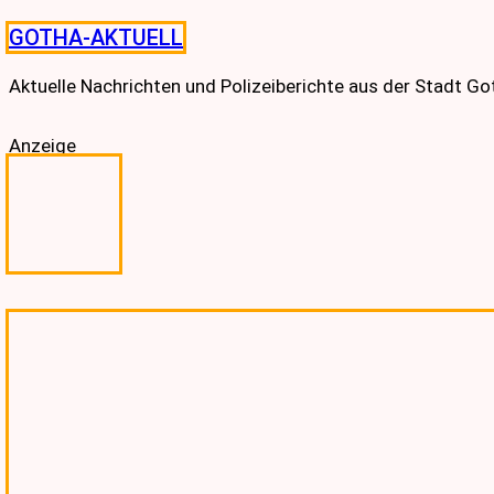
Skip
GOTHA-AKTUELL
to
content
Aktuelle Nachrichten und Polizeiberichte aus der Stadt G
Anzeige