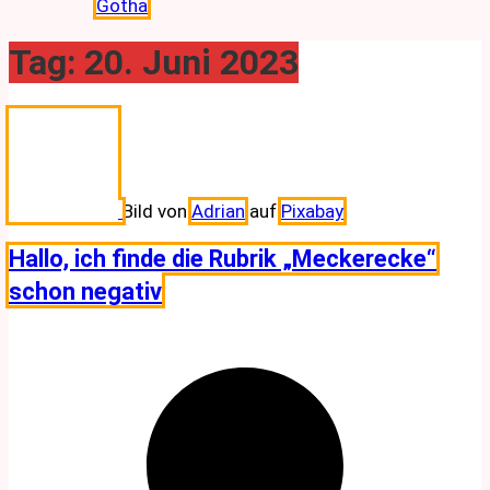
Gotha
Tag:
20. Juni 2023
Bild von
Adrian
auf
Pixabay
Hallo, ich finde die Rubrik „Meckerecke“
schon negativ