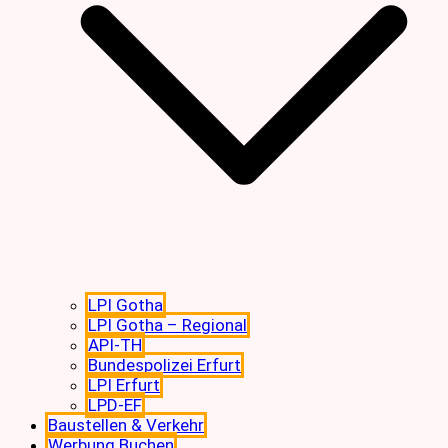
LPI Gotha
LPI Gotha – Regional
API-TH
Bundespolizei Erfurt
LPI Erfurt
LPD-EF
Baustellen & Verkehr
Werbung Buchen