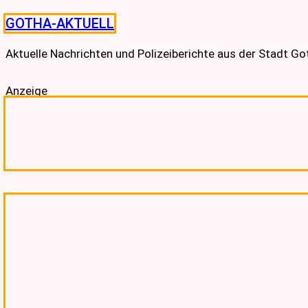
Skip
GOTHA-AKTUELL
to
content
Aktuelle Nachrichten und Polizeiberichte aus der Stadt G
Anzeige