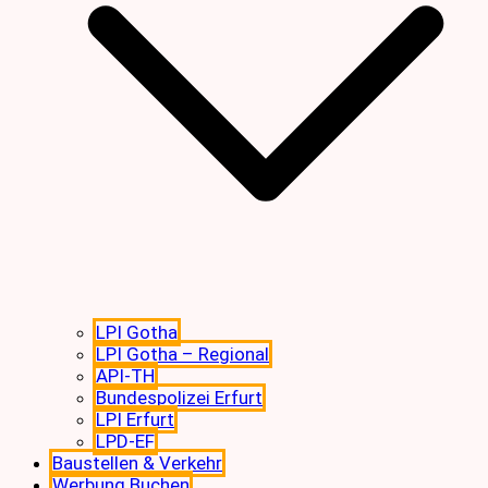
LPI Gotha
LPI Gotha – Regional
API-TH
Bundespolizei Erfurt
LPI Erfurt
LPD-EF
Baustellen & Verkehr
Werbung Buchen