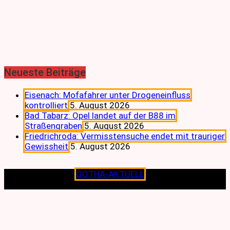
Neueste Beiträge
Eisenach: Mofafahrer unter Drogeneinfluss
kontrolliert
5. August 2026
Bad Tabarz: Opel landet auf der B88 im
Straßengraben
5. August 2026
Friedrichroda: Vermisstensuche endet mit trauriger
Gewissheit
5. August 2026
Copyright © 2026
GOTHA-AKTUELL
.|Seit jeher dem
Lokalen verpflichtet.