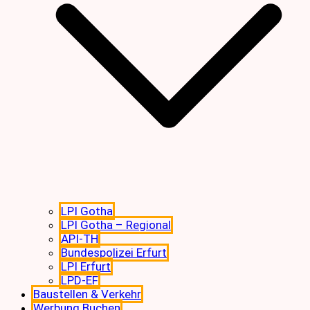
LPI Gotha
LPI Gotha – Regional
API-TH
Bundespolizei Erfurt
LPI Erfurt
LPD-EF
Baustellen & Verkehr
Werbung Buchen