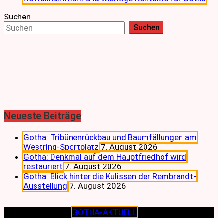
Suchen
Suchen
Neueste Beiträge
Gotha: Tribünenrückbau und Baumfällungen am
Westring-Sportplatz
7. August 2026
Gotha: Denkmal auf dem Hauptfriedhof wird
restauriert
7. August 2026
Gotha: Blick hinter die Kulissen der Rembrandt-
Ausstellung
7. August 2026
Copyright © 2026
GOTHA-AKTUELL
.|Seit jeher dem