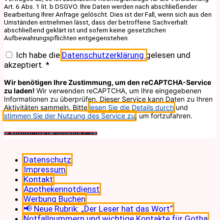
Art. 6 Abs. 1 lit. b DSGVO. Ihre Daten werden nach abschließender
Bearbeitung Ihrer Anfrage gelöscht. Dies ist der Fall, wenn sich aus den
Umständen entnehmen lässt, dass der betroffene Sachverhalt
abschließend geklärt ist und sofern keine gesetzlichen
Aufbewahrungspflichten entgegenstehen.
Ich habe die
Datenschutzerklärung
gelesen und
akzeptiert.
*
Wir benötigen Ihre Zustimmung, um den reCAPTCHA-Service
zu laden!
Wir verwenden reCAPTCHA, um Ihre eingegebenen
Informationen zu überprüfen. Dieser Service kann Daten zu Ihren
Aktivitäten sammeln. Bitte
lesen Sie die Details durch
und
stimmen Sie der Nutzung des Service zu
, um fortzufahren.
Datenschutz
Impressum
Kontakt
Apothekennotdienst
Werbung Buchen
📢 Neue Rubrik: „Der Leser hat das Wort“
Notfallnummern und wichtige Kontakte für Gotha