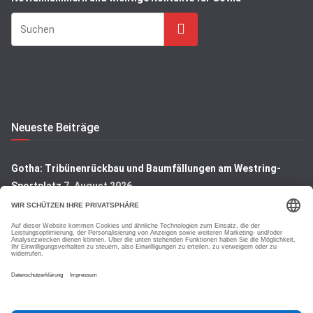
Suchen
Neueste Beiträge
Gotha: Tribünenrückbau und Baumfällungen am Westring-
Sportplatz
7. August 2026
Gotha: Denkmal auf dem Hauptfriedhof wird restauriert
7.
August 2026
Gotha: Blick hinter die Kulissen der Rembrandt-Ausstellung
7.
August 2026