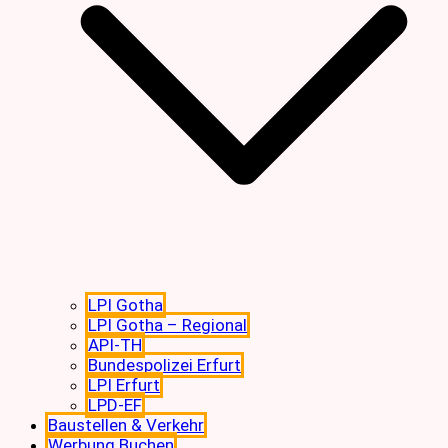
LPI Gotha
LPI Gotha – Regional
API-TH
Bundespolizei Erfurt
LPI Erfurt
LPD-EF
Baustellen & Verkehr
Werbung Buchen