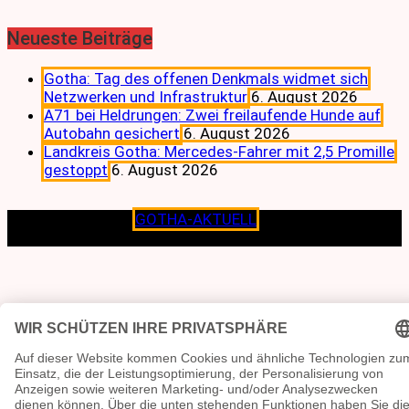
Neueste Beiträge
Gotha: Tag des offenen Denkmals widmet sich
Netzwerken und Infrastruktur
6. August 2026
A71 bei Heldrungen: Zwei freilaufende Hunde auf
Autobahn gesichert
6. August 2026
Landkreis Gotha: Mercedes-Fahrer mit 2,5 Promille
gestoppt
6. August 2026
Copyright © 2026
GOTHA-AKTUELL
.|Seit jeher dem
Lokalen verpflichtet.