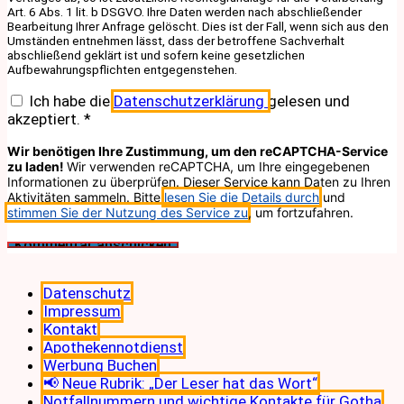
Art. 6 Abs. 1 lit. b DSGVO. Ihre Daten werden nach abschließender
Bearbeitung Ihrer Anfrage gelöscht. Dies ist der Fall, wenn sich aus den
Umständen entnehmen lässt, dass der betroffene Sachverhalt
abschließend geklärt ist und sofern keine gesetzlichen
Aufbewahrungspflichten entgegenstehen.
Ich habe die
Datenschutzerklärung
gelesen und
akzeptiert.
*
Wir benötigen Ihre Zustimmung, um den reCAPTCHA-Service
zu laden!
Wir verwenden reCAPTCHA, um Ihre eingegebenen
Informationen zu überprüfen. Dieser Service kann Daten zu Ihren
Aktivitäten sammeln. Bitte
lesen Sie die Details durch
und
stimmen Sie der Nutzung des Service zu
, um fortzufahren.
Datenschutz
Impressum
Kontakt
Apothekennotdienst
Werbung Buchen
📢 Neue Rubrik: „Der Leser hat das Wort“
Notfallnummern und wichtige Kontakte für Gotha