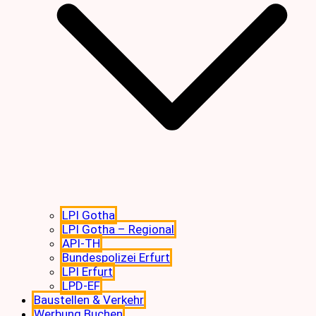
LPI Gotha
LPI Gotha – Regional
API-TH
Bundespolizei Erfurt
LPI Erfurt
LPD-EF
Baustellen & Verkehr
Werbung Buchen