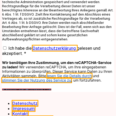
technische Administration gespeichert und verwendet werden.
Rechtsgrundlage für die Verarbeitung dieser Daten ist unser
berechtigtes Interesse an der Beantwortung Ihres Anliegens gemäß Art.
6 Abs. 1 lit. f DSGVO. Zielt Ihre Kontaktierung auf den Abschluss eines
Vertrages ab, so ist zusätzliche Rechtsgrundlage für die Verarbeitung
Art. 6 Abs. 1 lit. b DSGVO. Ihre Daten werden nach abschließender
Bearbeitung Ihrer Anfrage gelöscht. Dies ist der Fall, wenn sich aus den
Umständen entnehmen lässt, dass der betroffene Sachverhalt
abschließend geklärt ist und sofern keine gesetzlichen
Aufbewahrungspflichten entgegenstehen.
Ich habe die
Datenschutzerklärung
gelesen und
akzeptiert.
*
Wir benötigen Ihre Zustimmung, um den reCAPTCHA-Service
zu laden!
Wir verwenden reCAPTCHA, um Ihre eingegebenen
Informationen zu überprüfen. Dieser Service kann Daten zu Ihren
Aktivitäten sammeln. Bitte
lesen Sie die Details durch
und
stimmen Sie der Nutzung des Service zu
, um fortzufahren.
Datenschutz
Impressum
Kontakt