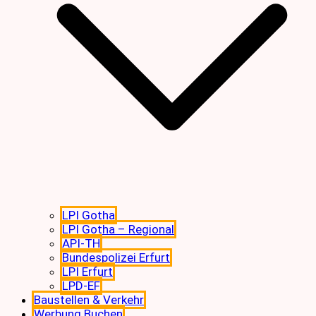
LPI Gotha
LPI Gotha – Regional
API-TH
Bundespolizei Erfurt
LPI Erfurt
LPD-EF
Baustellen & Verkehr
Werbung Buchen