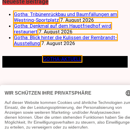
Neueste Beiträge
Gotha: Tribünenrückbau und Baumfällungen am
Westring-Sportplatz
7. August 2026
Gotha: Denkmal auf dem Hauptfriedhof wird
restauriert
7. August 2026
Gotha: Blick hinter die Kulissen der Rembrandt-
Ausstellung
7. August 2026
Copyright © 2026
GOTHA-AKTUELL
.|Seit jeher dem
Lokalen verpflichtet.