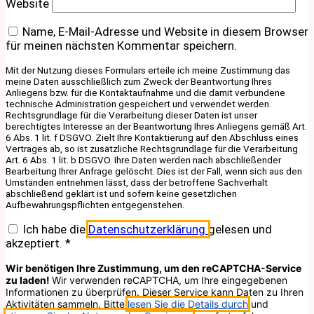
Website
Name, E-Mail-Adresse und Website in diesem Browser
für meinen nächsten Kommentar speichern.
Mit der Nutzung dieses Formulars erteile ich meine Zustimmung das
meine Daten ausschließlich zum Zweck der Beantwortung Ihres
Anliegens bzw. für die Kontaktaufnahme und die damit verbundene
technische Administration gespeichert und verwendet werden.
Rechtsgrundlage für die Verarbeitung dieser Daten ist unser
berechtigtes Interesse an der Beantwortung Ihres Anliegens gemäß Art.
6 Abs. 1 lit. f DSGVO. Zielt Ihre Kontaktierung auf den Abschluss eines
Vertrages ab, so ist zusätzliche Rechtsgrundlage für die Verarbeitung
Art. 6 Abs. 1 lit. b DSGVO. Ihre Daten werden nach abschließender
Bearbeitung Ihrer Anfrage gelöscht. Dies ist der Fall, wenn sich aus den
Umständen entnehmen lässt, dass der betroffene Sachverhalt
abschließend geklärt ist und sofern keine gesetzlichen
Aufbewahrungspflichten entgegenstehen.
Ich habe die
Datenschutzerklärung
gelesen und
akzeptiert.
*
Wir benötigen Ihre Zustimmung, um den reCAPTCHA-Service
zu laden!
Wir verwenden reCAPTCHA, um Ihre eingegebenen
Informationen zu überprüfen. Dieser Service kann Daten zu Ihren
Aktivitäten sammeln. Bitte
lesen Sie die Details durch
und