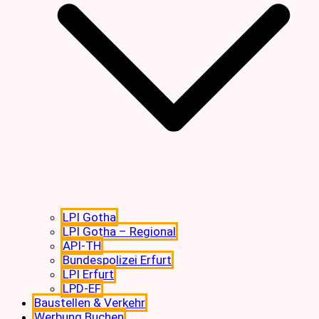
LPI Gotha
LPI Gotha – Regional
API-TH
Bundespolizei Erfurt
LPI Erfurt
LPD-EF
Baustellen & Verkehr
Werbung Buchen