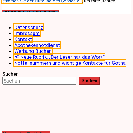
stimmen Sie der Nutzung des Service zu
, um fortzufahren.
Datenschutz
Impressum
Kontakt
Apothekennotdienst
Werbung Buchen
📢 Neue Rubrik: „Der Leser hat das Wort“
Notfallnummern und wichtige Kontakte für Gotha
Suchen
Suchen