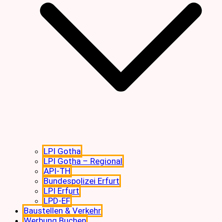
LPI Gotha
LPI Gotha – Regional
API-TH
Bundespolizei Erfurt
LPI Erfurt
LPD-EF
Baustellen & Verkehr
Werbung Buchen