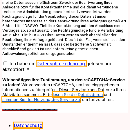
meine Daten ausschließlich zum Zweck der Beantwortung Ihres
Anliegens bzw. für die Kontaktaufnahme und die damit verbundene
technische Administration gespeichert und verwendet werden.
Rechtsgrundlage für die Verarbeitung dieser Daten ist unser
berechtigtes Interesse an der Beantwortung Ihres Anliegens gemäß Art.
6 Abs. 1 lit. f DSGVO. Zielt Ihre Kontaktierung auf den Abschluss eines
Vertrages ab, so ist zusätzliche Rechtsgrundlage für die Verarbeitung
Art. 6 Abs. 1 lit. b DSGVO. Ihre Daten werden nach abschließender
Bearbeitung Ihrer Anfrage gelöscht. Dies ist der Fall, wenn sich aus den
Umständen entnehmen lässt, dass der betroffene Sachverhalt
abschließend geklärt ist und sofern keine gesetzlichen
Aufbewahrungspflichten entgegenstehen.
Ich habe die
Datenschutzerklärung
gelesen und
akzeptiert.
*
Wir benötigen Ihre Zustimmung, um den reCAPTCHA-Service
zu laden!
Wir verwenden reCAPTCHA, um Ihre eingegebenen
Informationen zu überprüfen. Dieser Service kann Daten zu Ihren
Aktivitäten sammeln. Bitte
lesen Sie die Details durch
und
stimmen Sie der Nutzung des Service zu
, um fortzufahren.
Datenschutz