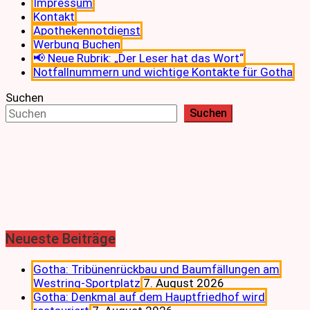
Impressum
Kontakt
Apothekennotdienst
Werbung Buchen
📢 Neue Rubrik: „Der Leser hat das Wort“
Notfallnummern und wichtige Kontakte für Gotha
Suchen
Suchen
Neueste Beiträge
Gotha: Tribünenrückbau und Baumfällungen am
Westring-Sportplatz
7. August 2026
Gotha: Denkmal auf dem Hauptfriedhof wird