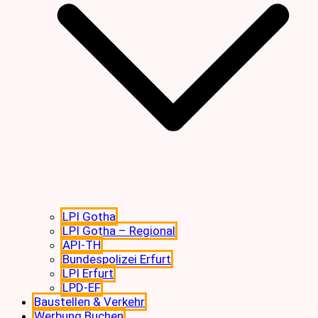
LPI Gotha
LPI Gotha – Regional
API-TH
Bundespolizei Erfurt
LPI Erfurt
LPD-EF
Baustellen & Verkehr
Werbung Buchen