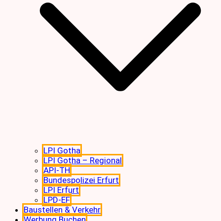
LPI Gotha
LPI Gotha – Regional
API-TH
Bundespolizei Erfurt
LPI Erfurt
LPD-EF
Baustellen & Verkehr
Werbung Buchen