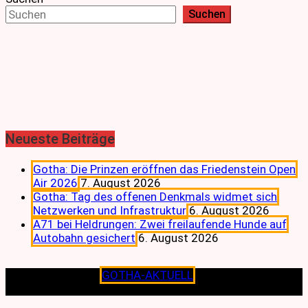
Suchen
Neueste Beiträge
Gotha: Die Prinzen eröffnen das Friedenstein Open
Air 2026
7. August 2026
Gotha: Tag des offenen Denkmals widmet sich
Netzwerken und Infrastruktur
6. August 2026
A71 bei Heldrungen: Zwei freilaufende Hunde auf
Autobahn gesichert
6. August 2026
Copyright © 2026
GOTHA-AKTUELL
.|Seit jeher dem
Lokalen verpflichtet.