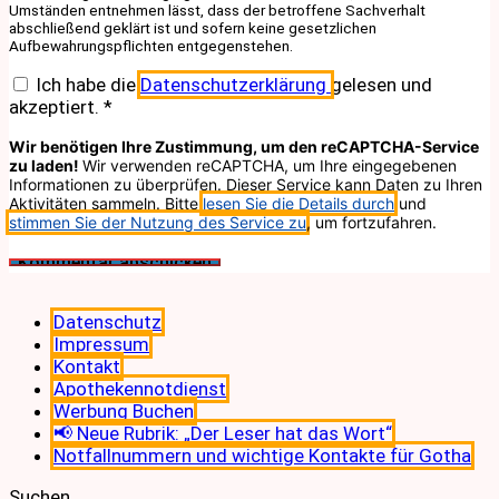
Umständen entnehmen lässt, dass der betroffene Sachverhalt
abschließend geklärt ist und sofern keine gesetzlichen
Aufbewahrungspflichten entgegenstehen.
Ich habe die
Datenschutzerklärung
gelesen und
akzeptiert.
*
Wir benötigen Ihre Zustimmung, um den reCAPTCHA-Service
zu laden!
Wir verwenden reCAPTCHA, um Ihre eingegebenen
Informationen zu überprüfen. Dieser Service kann Daten zu Ihren
Aktivitäten sammeln. Bitte
lesen Sie die Details durch
und
stimmen Sie der Nutzung des Service zu
, um fortzufahren.
Datenschutz
Impressum
Kontakt
Apothekennotdienst
Werbung Buchen
📢 Neue Rubrik: „Der Leser hat das Wort“
Notfallnummern und wichtige Kontakte für Gotha
Suchen