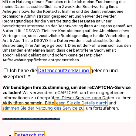
Mit der Nutzung dieses Formulars erteile ich meine Zustimmung das
meine Daten ausschließlich zum Zweck der Beantwortung Ihres
Anliegens bzw. für die Kontaktaufnahme und die damit verbundene
technische Administration gespeichert und verwendet werden.
Rechtsgrundlage für die Verarbeitung dieser Daten ist unser
berechtigtes Interesse an der Beantwortung Ihres Anliegens gemäß Art.
6 Abs. 1 lit. f DSGVO. Zielt Ihre Kontaktierung auf den Abschluss eines
Vertrages ab, so ist zusätzliche Rechtsgrundlage für die Verarbeitung
Art. 6 Abs. 1 lit. b DSGVO. Ihre Daten werden nach abschließender
Bearbeitung Ihrer Anfrage gelöscht. Dies ist der Fall, wenn sich aus den
Umständen entnehmen lässt, dass der betroffene Sachverhalt
abschließend geklärt ist und sofern keine gesetzlichen
Aufbewahrungspflichten entgegenstehen.
Ich habe die
Datenschutzerklärung
gelesen und
akzeptiert.
*
Wir benötigen Ihre Zustimmung, um den reCAPTCHA-Service
zu laden!
Wir verwenden reCAPTCHA, um Ihre eingegebenen
Informationen zu überprüfen. Dieser Service kann Daten zu Ihren
Aktivitäten sammeln. Bitte
lesen Sie die Details durch
und
stimmen Sie der Nutzung des Service zu
, um fortzufahren.
Datenschutz