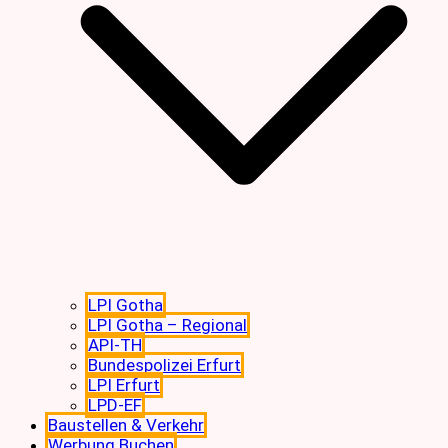
LPI Gotha
LPI Gotha – Regional
API-TH
Bundespolizei Erfurt
LPI Erfurt
LPD-EF
Baustellen & Verkehr
Werbung Buchen