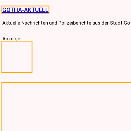
Skip
GOTHA-AKTUELL
to
content
Aktuelle Nachrichten und Polizeiberichte aus der Stadt G
Anzeige