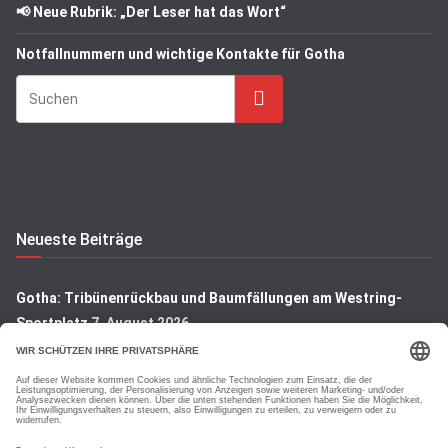
📢 Neue Rubrik: „Der Leser hat das Wort“
Notfallnummern und wichtige Kontakte für Gotha
Suchen
Neueste Beiträge
Gotha: Tribünenrückbau und Baumfällungen am Westring-
Sportplatz
7. August 2026
Gotha: Denkmal auf dem Hauptfriedhof wird restauriert
7.
August 2026
Gotha: Blick hinter die Kulissen der Rembrandt-Ausstellung
7.