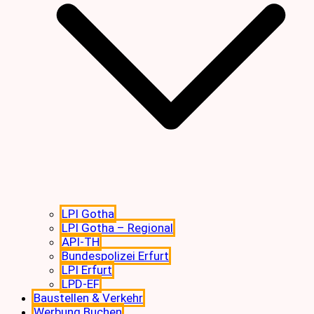
LPI Gotha
LPI Gotha – Regional
API-TH
Bundespolizei Erfurt
LPI Erfurt
LPD-EF
Baustellen & Verkehr
Werbung Buchen