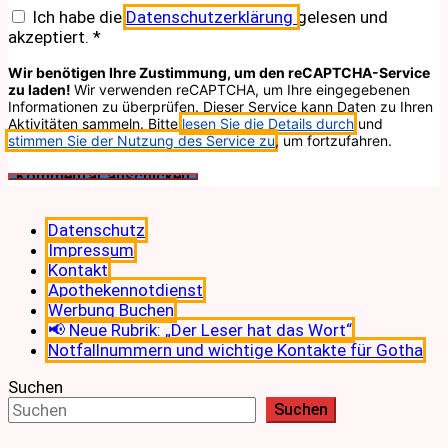
Ich habe die
Datenschutzerklärung
gelesen und
akzeptiert.
*
Wir benötigen Ihre Zustimmung, um den reCAPTCHA-Service
zu laden!
Wir verwenden reCAPTCHA, um Ihre eingegebenen
Informationen zu überprüfen. Dieser Service kann Daten zu Ihren
Aktivitäten sammeln. Bitte
lesen Sie die Details durch
und
stimmen Sie der Nutzung des Service zu
, um fortzufahren.
Datenschutz
Impressum
Kontakt
Apothekennotdienst
Werbung Buchen
📢 Neue Rubrik: „Der Leser hat das Wort“
Notfallnummern und wichtige Kontakte für Gotha
Suchen
Suchen