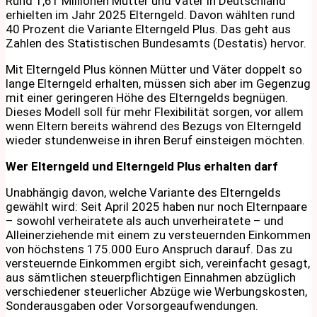
Rund 1,61 Millionen Mütter und Väter in Deutschland
erhielten im Jahr 2025 Elterngeld. Davon wählten rund
40 Prozent die Variante Elterngeld Plus. Das geht aus
Zahlen des Statistischen Bundesamts (Destatis) hervor.
Mit Elterngeld Plus können Mütter und Väter doppelt so
lange Elterngeld erhalten, müssen sich aber im Gegenzug
mit einer geringeren Höhe des Elterngelds begnügen.
Dieses Modell soll für mehr Flexibilität sorgen, vor allem
wenn Eltern bereits während des Bezugs von Elterngeld
wieder stundenweise in ihren Beruf einsteigen möchten.
Wer Elterngeld und Elterngeld Plus erhalten darf
Unabhängig davon, welche Variante des Elterngelds
gewählt wird: Seit April 2025 haben nur noch Elternpaare
– sowohl verheiratete als auch unverheiratete – und
Alleinerziehende mit einem zu versteuernden Einkommen
von höchstens 175.000 Euro Anspruch darauf. Das zu
versteuernde Einkommen ergibt sich, vereinfacht gesagt,
aus sämtlichen steuerpflichtigen Einnahmen abzüglich
verschiedener steuerlicher Abzüge wie Werbungskosten,
Sonderausgaben oder Vorsorgeaufwendungen.