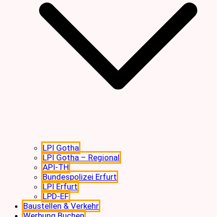
LPI Gotha
LPI Gotha – Regional
API-TH
Bundespolizei Erfurt
LPI Erfurt
LPD-EF
Baustellen & Verkehr
Werbung Buchen