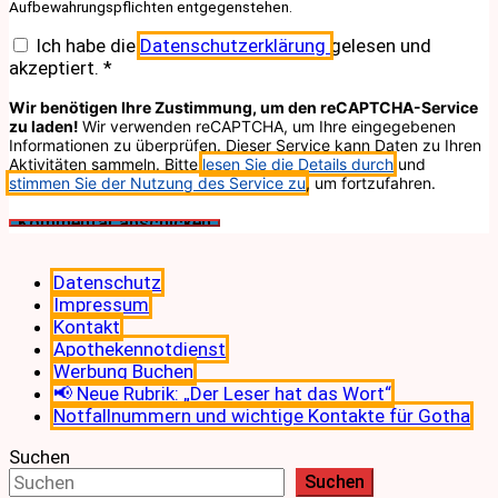
Aufbewahrungspflichten entgegenstehen.
Ich habe die
Datenschutzerklärung
gelesen und
akzeptiert.
*
Wir benötigen Ihre Zustimmung, um den reCAPTCHA-Service
zu laden!
Wir verwenden reCAPTCHA, um Ihre eingegebenen
Informationen zu überprüfen. Dieser Service kann Daten zu Ihren
Aktivitäten sammeln. Bitte
lesen Sie die Details durch
und
stimmen Sie der Nutzung des Service zu
, um fortzufahren.
Datenschutz
Impressum
Kontakt
Apothekennotdienst
Werbung Buchen
📢 Neue Rubrik: „Der Leser hat das Wort“
Notfallnummern und wichtige Kontakte für Gotha
Suchen
Suchen