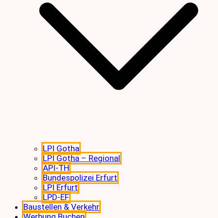
LPI Gotha
LPI Gotha – Regional
API-TH
Bundespolizei Erfurt
LPI Erfurt
LPD-EF
Baustellen & Verkehr
Werbung Buchen