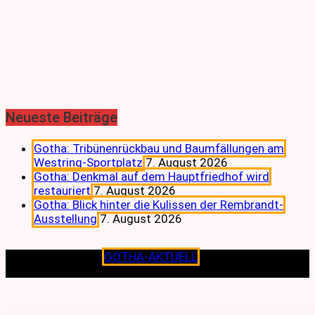
Neueste Beiträge
Gotha: Tribünenrückbau und Baumfällungen am
Westring-Sportplatz
7. August 2026
Gotha: Denkmal auf dem Hauptfriedhof wird
restauriert
7. August 2026
Gotha: Blick hinter die Kulissen der Rembrandt-
Ausstellung
7. August 2026
Copyright © 2026
GOTHA-AKTUELL
.|Seit jeher dem
Lokalen verpflichtet.