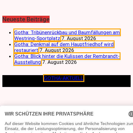
Neueste Beiträge
Gotha: Tribünenrückbau und Baumfällungen am
Westring-Sportplatz
7. August 2026
Gotha: Denkmal auf dem Hauptfriedhof wird
restauriert
7. August 2026
Gotha: Blick hinter die Kulissen der Rembrandt-
Ausstellung
7. August 2026
Copyright © 2026
GOTHA-AKTUELL
.|Seit jeher dem
Lokalen verpflichtet.