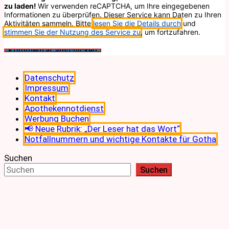
zu laden!
Wir verwenden reCAPTCHA, um Ihre eingegebenen
Informationen zu überprüfen. Dieser Service kann Daten zu Ihren
Aktivitäten sammeln. Bitte
lesen Sie die Details durch
und
stimmen Sie der Nutzung des Service zu
, um fortzufahren.
Datenschutz
Impressum
Kontakt
Apothekennotdienst
Werbung Buchen
📢 Neue Rubrik: „Der Leser hat das Wort“
Notfallnummern und wichtige Kontakte für Gotha
Suchen
Suchen