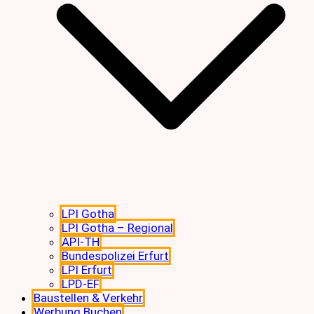
LPI Gotha
LPI Gotha – Regional
API-TH
Bundespolizei Erfurt
LPI Erfurt
LPD-EF
Baustellen & Verkehr
Werbung Buchen