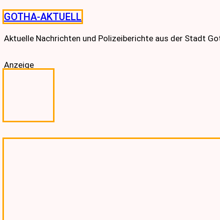
Skip
GOTHA-AKTUELL
to
content
Aktuelle Nachrichten und Polizeiberichte aus der Stadt G
Anzeige