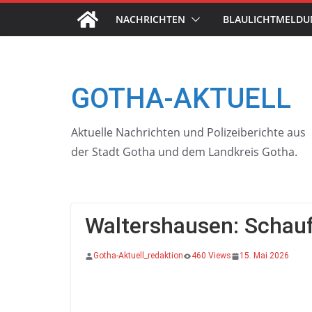
Skip
NACHRICHTEN
BLAULICHTMELD
to
content
GOTHA-AKTUELL
Aktuelle Nachrichten und Polizeiberichte aus
der Stadt Gotha und dem Landkreis Gotha.
Waltershausen: Schauf
Gotha-Aktuell_redaktion
460 Views
15. Mai 2026