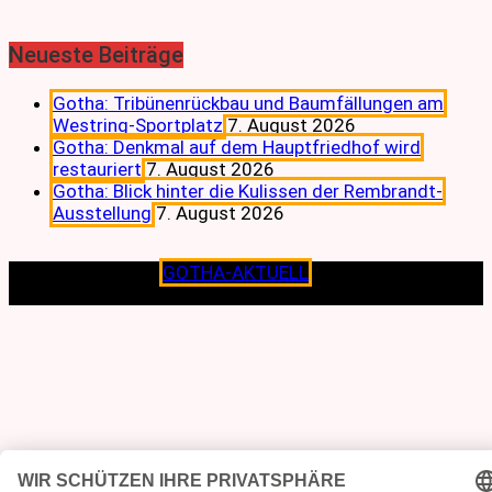
Neueste Beiträge
Gotha: Tribünenrückbau und Baumfällungen am
Westring-Sportplatz
7. August 2026
Gotha: Denkmal auf dem Hauptfriedhof wird
restauriert
7. August 2026
Gotha: Blick hinter die Kulissen der Rembrandt-
Ausstellung
7. August 2026
Copyright © 2026
GOTHA-AKTUELL
.|Seit jeher dem
Lokalen verpflichtet.