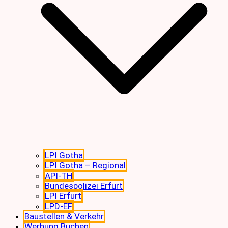
LPI Gotha
LPI Gotha – Regional
API-TH
Bundespolizei Erfurt
LPI Erfurt
LPD-EF
Baustellen & Verkehr
Werbung Buchen