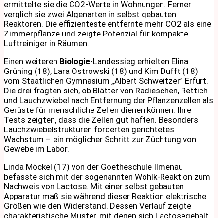
ermittelte sie die CO2-Werte in Wohnungen. Ferner
verglich sie zwei Algenarten in selbst gebauten
Reaktoren. Die effizienteste entfernte mehr CO2 als eine
Zimmerpflanze und zeigte Potenzial für kompakte
Luftreiniger in Räumen.
Einen weiteren
Biologie
-Landessieg erhielten Elina
Grüning (18), Lara Ostrowski (18) und Kim Dufft (18)
vom Staatlichen Gymnasium „Albert Schweitzer” Erfurt.
Die drei fragten sich, ob Blätter von Radieschen, Rettich
und Lauchzwiebel nach Entfernung der Pflanzenzellen als
Gerüste für menschliche Zellen dienen können. Ihre
Tests zeigten, dass die Zellen gut haften. Besonders
Lauchzwiebelstrukturen förderten gerichtetes
Wachstum – ein möglicher Schritt zur Züchtung von
Gewebe im Labor.
Linda Möckel (17) von der Goetheschule Ilmenau
befasste sich mit der sogenannten Wöhlk-Reaktion zum
Nachweis von Lactose. Mit einer selbst gebauten
Apparatur maß sie während dieser Reaktion elektrische
Größen wie den Widerstand. Dessen Verlauf zeigte
charakteristische Muster, mit denen sich Lactosegehalt