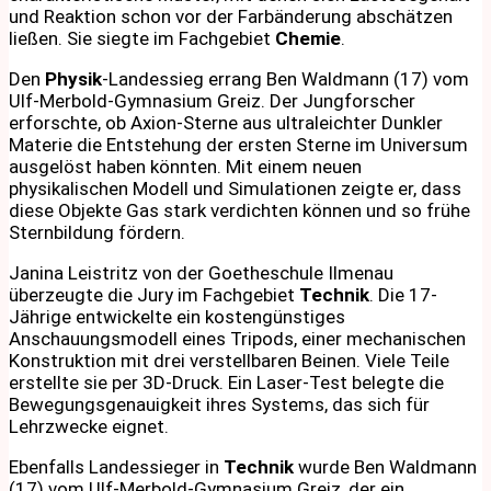
und Reaktion schon vor der Farbänderung abschätzen
ließen. Sie siegte im Fachgebiet
Chemie
.
Den
Physik
-Landessieg errang Ben Waldmann (17) vom
Ulf-Merbold-Gymnasium Greiz. Der Jungforscher
erforschte, ob Axion-Sterne aus ultraleichter Dunkler
Materie die Entstehung der ersten Sterne im Universum
ausgelöst haben könnten. Mit einem neuen
physikalischen Modell und Simulationen zeigte er, dass
diese Objekte Gas stark verdichten können und so frühe
Sternbildung fördern.
Janina Leistritz von der Goetheschule Ilmenau
überzeugte die Jury im Fachgebiet
Technik
. Die 17-
Jährige entwickelte ein kostengünstiges
Anschauungsmodell eines Tripods, einer mechanischen
Konstruktion mit drei verstellbaren Beinen. Viele Teile
erstellte sie per 3D-Druck. Ein Laser-Test belegte die
Bewegungsgenauigkeit ihres Systems, das sich für
Lehrzwecke eignet.
Ebenfalls Landessieger in
Technik
wurde Ben Waldmann
(17) vom Ulf-Merbold-Gymnasium Greiz, der ein