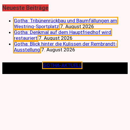
Neueste Beiträge
Gotha: Tribünenrückbau und Baumfällungen am
Westring-Sportplatz
7. August 2026
Gotha: Denkmal auf dem Hauptfriedhof wird
restauriert
7. August 2026
Gotha: Blick hinter die Kulissen der Rembrandt-
Ausstellung
7. August 2026
Copyright © 2026
GOTHA-AKTUELL
.|Seit jeher dem
Lokalen verpflichtet.