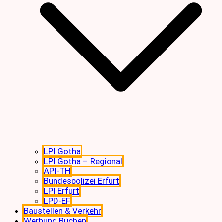
LPI Gotha
LPI Gotha – Regional
API-TH
Bundespolizei Erfurt
LPI Erfurt
LPD-EF
Baustellen & Verkehr
Werbung Buchen