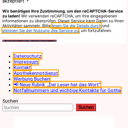
akzeptiert.
*
Wir benötigen Ihre Zustimmung, um den reCAPTCHA-Service
zu laden!
Wir verwenden reCAPTCHA, um Ihre eingegebenen
Informationen zu überprüfen. Dieser Service kann Daten zu Ihren
Aktivitäten sammeln. Bitte
lesen Sie die Details durch
und
stimmen Sie der Nutzung des Service zu
, um fortzufahren.
Datenschutz
Impressum
Kontakt
Apothekennotdienst
Werbung Buchen
📢 Neue Rubrik: „Der Leser hat das Wort“
Notfallnummern und wichtige Kontakte für Gotha
Suchen
Suchen