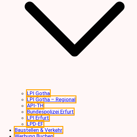
LPI Gotha
LPI Gotha – Regional
API-TH
Bundespolizei Erfurt
LPI Erfurt
LPD-EF
Baustellen & Verkehr
Werbung Buchen