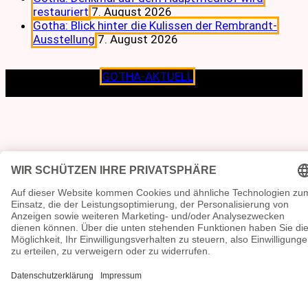
restauriert
7. August 2026
Gotha: Blick hinter die Kulissen der Rembrandt-
Ausstellung
7. August 2026
Copyright © 2026
GOTHA-AKTUELL
.|Seit jeher dem
Lokalen verpflichtet.