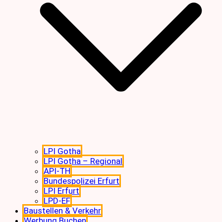
LPI Gotha
LPI Gotha – Regional
API-TH
Bundespolizei Erfurt
LPI Erfurt
LPD-EF
Baustellen & Verkehr
Werbung Buchen