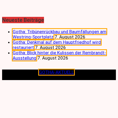
Neueste Beiträge
Gotha: Tribünenrückbau und Baumfällungen am
Westring-Sportplatz
7. August 2026
Gotha: Denkmal auf dem Hauptfriedhof wird
restauriert
7. August 2026
Gotha: Blick hinter die Kulissen der Rembrandt-
Ausstellung
7. August 2026
Copyright © 2026
GOTHA-AKTUELL
.|Seit jeher dem
Lokalen verpflichtet.